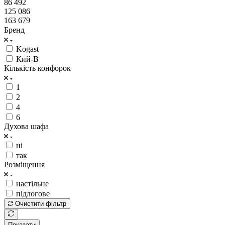
86 492
125 086
163 679
Бренд
Kogast
Кий-В
Кількість конфорок
1
2
4
6
Духова шафа
ні
так
Розміщення
настільне
підлогове
Очистити фільтр
Показати