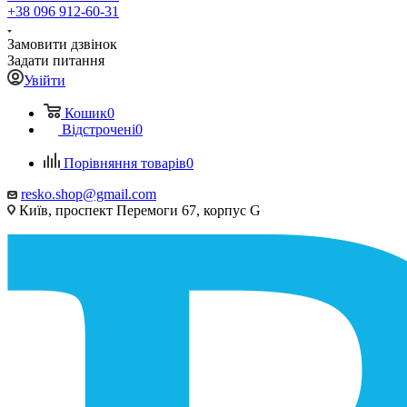
+38 096 912-60-31
Замовити дзвінок
Задати питання
Увійти
Кошик
0
Відстрочені
0
Порівняння товарів
0
resko.shop@gmail.com
Київ, проспект Перемоги 67, корпус G