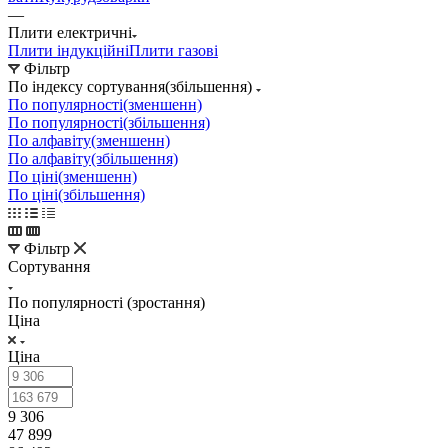
—
Плити електричні
Плити індукційні
Плити газові
Фільтр
По індексу сортування(збільшення)
По популярності(зменшенн)
По популярності(збільшення)
По алфавіту(зменшенн)
По алфавіту(збільшення)
По ціні(зменшенн)
По ціні(збільшення)
Фільтр
Сортування
По популярності (зростання)
Ціна
Ціна
9 306
47 899