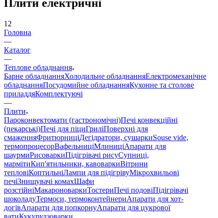
Плити електричні
12
Головна
—
Каталог
—
Теплове обладнання
Барне обладнання
Холодильне обладнання
Електромеханічне
обладнання
Посудомийне обладнання
Кухонне та столове
приладдя
Комплектуючі
—
Плити
Пароконвектомати (гастрономічні)
Печі конвекційні
(пекарські)
Печі для піци
Грилі
Поверхні для
смаження
Фритюрниці
Дегідратори, сушарки
Souse vide,
термопроцесор
Вафельниці
Млиниці
Апарати для
шаурми
Рисоварки
Підігрівачі рису
Супниці,
марміти
Кип'ятильники, кавоварки
Вітрини
теплові
Коптильні
Лампи для підігріву
Мікрохвильові
печі
Знищувачі комах
Шафи
розстійні
Макароноварки
Тостери
Печі подові
Підігрівачі
шоколаду
Термоси, термоконтейнери
Апарати для хот-
догів
Апарати для попкорну
Апарати для цукрової
вати
Кукурудзоварки