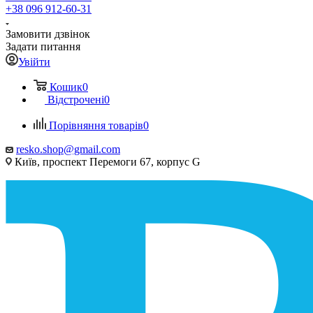
+38 096 912-60-31
Замовити дзвінок
Задати питання
Увійти
Кошик
0
Відстрочені
0
Порівняння товарів
0
resko.shop@gmail.com
Київ, проспект Перемоги 67, корпус G