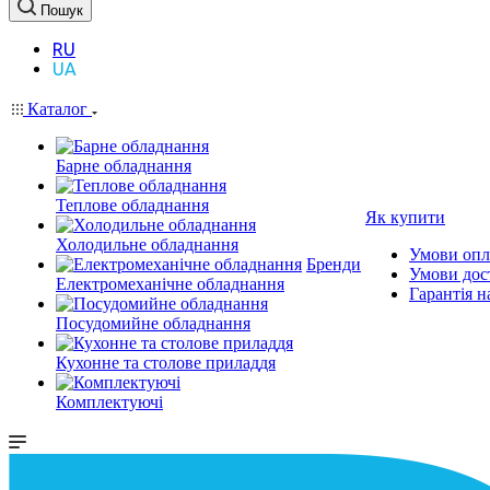
Пошук
RU
UA
Каталог
Барне обладнання
Теплове обладнання
Як купити
Холодильне обладнання
Умови опл
Бренди
Умови дос
Електромеханічне обладнання
Гарантія н
Посудомийне обладнання
Кухонне та столове приладдя
Комплектуючі