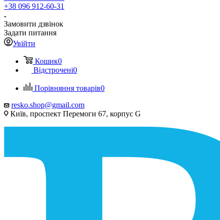
+38 096 912-60-31
Замовити дзвінок
Задати питання
Увійти
Кошик
0
Відстрочені
0
Порівняння товарів
0
resko.shop@gmail.com
Київ, проспект Перемоги 67, корпус G