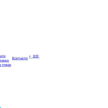
ати
+ ЩЕ
Контакти
тавки
а товар