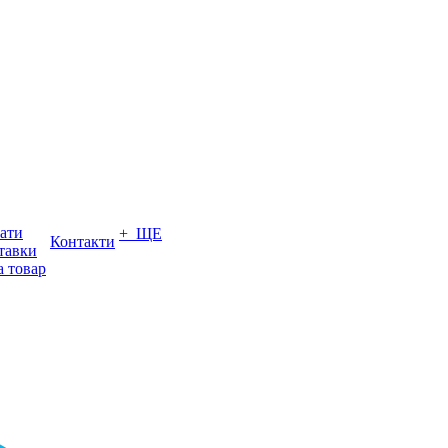
ати
+ ЩЕ
Контакти
тавки
а товар