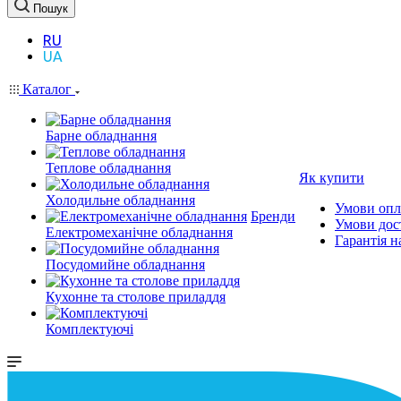
Пошук
RU
UA
Каталог
Барне обладнання
Теплове обладнання
Як купити
Холодильне обладнання
Умови опл
Бренди
Умови дос
Електромеханічне обладнання
Гарантія н
Посудомийне обладнання
Кухонне та столове приладдя
Комплектуючі