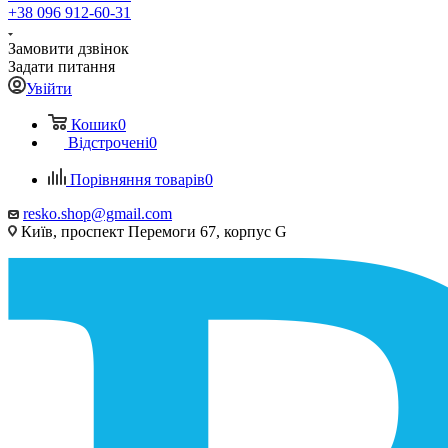
+38 096 912-60-31
Замовити дзвінок
Задати питання
Увійти
Кошик
0
Відстрочені
0
Порівняння товарів
0
resko.shop@gmail.com
Київ, проспект Перемоги 67, корпус G