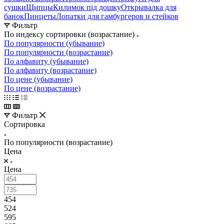
сушки
Щипцы
Килимок під дошку
Открывалка для
банок
Пинцеты
Лопатки для гамбургеров и стейков
Фильтр
По индексу сортировки (возрастание)
По популярности (убывание)
По популярности (возрастание)
По алфавиту (убывание)
По алфавиту (возрастание)
По цене (убывание)
По цене (возрастание)
Фильтр
Сортировка
По популярности (возрастание)
Цена
Цена
454
524
595