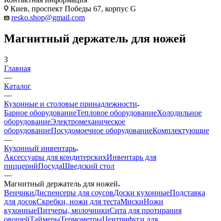
Киев, проспект Победы 67, корпус G
resko.shop@gmail.com
Магнитный держатель для ножей
3
Главная
—
Каталог
—
Кухонные и столовые принадлежности
Барное оборудование
Тепловое оборудование
Холодильное
оборудование
Электромеханическое
оборудование
Посудомоечное оборудование
Комплектующие
—
Кухонный инвентарь
Аксессуары для кондитерских
Инвентарь для
пиццерий
Посуда
Шведский стол
—
Магнитный держатель для ножей
Венчики
Диспенсеры для соусов
Доски кухонные
Подставка
для досок
Скребки, ножи для теста
Миски
Ножи
кухонные
Питчеры, молочники
Сита для протирания
овощей
Таймеры
Термометры
Центрифуги для